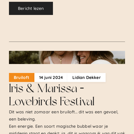
Bericht lezen
.
Bruiloft
14 juni 2024
Lidian Dekker
Iris & Marissa –
Lovebirds Festival
Dit was niet zomaar een bruiloft… dit was een gevoel,
een beleving.
Een energie. Een soort magische bubbel waar je
middenin staat en denkt:
ja, dit is waarom ik van dit vak