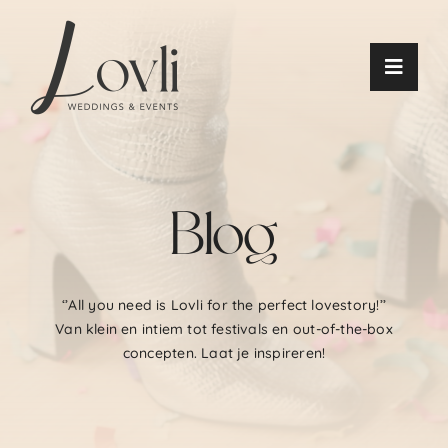
Ga
naar
inhoud
Toggle
Naviga
Home
Blog
Weddings
Events
‘’All you need is Lovli for the perfect lovestory!’’
Blog
Van klein en intiem tot festivals en out-of-the-box
concepten. Laat je inspireren!
Contact